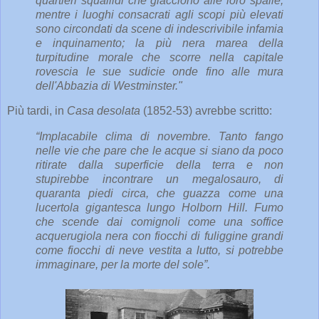
quartieri squallidi che giacciono alle loro spalle,
mentre i luoghi consacrati agli scopi più elevati
sono circondati da scene di indescrivibile infamia
e inquinamento; la più nera marea della
turpitudine morale che scorre nella capitale
rovescia le sue sudicie onde fino alle mura
dell'Abbazia di Westminster."
Più tardi, in
Casa desolata
(1852-53) avrebbe scritto:
“Implacabile clima di novembre. Tanto fango
nelle vie che pare che le acque si siano da poco
ritirate dalla superficie della terra e non
stupirebbe incontrare un megalosauro, di
quaranta piedi circa, che guazza come una
lucertola gigantesca lungo Holborn Hill. Fumo
che scende dai comignoli come una soffice
acquerugiola nera con fiocchi di fuliggine grandi
come fiocchi di neve vestita a lutto, si potrebbe
immaginare, per la morte del sole”.