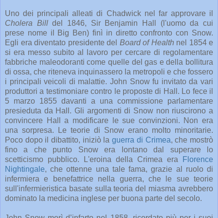
Uno dei principali alleati di Chadwick nel far approvare il
Cholera Bill
del 1846, Sir Benjamin Hall (l'uomo da cui
prese nome il Big Ben) finì in diretto confronto con Snow.
Egli era diventato presidente del
Board of Health
nel 1854 e
si era messo subito al lavoro per cercare di regolamentare
fabbriche maleodoranti come quelle del gas e della bollitura
di ossa, che riteneva inquinassero la metropoli e che fossero
i principali veicoli di malattie. John Snow fu invitato da vari
produttori a testimoniare contro le proposte di Hall. Lo fece il
5 marzo 1855 davanti a una commissione parlamentare
presieduta da Hall. Gli argomenti di Snow non riuscirono a
convincere Hall a modificare le sue convinzioni. Non era
una sorpresa. Le teorie di Snow erano molto minoritarie.
Poco dopo il dibattito, iniziò la
guerra di Crimea
, che mostrò
fino a che punto Snow era lontano dal superare lo
scetticismo pubblico. L'eroina della Crimea era
Florence
Nightingale
, che ottenne una tale fama, grazie al ruolo di
infermiera e benefattrice nella guerra, che le sue teorie
sull'infermieristica basate sulla teoria del miasma avrebbero
dominato la medicina inglese per buona parte del secolo.
John Snow morì d’infarto nel 1858, ricordato più per i suoi