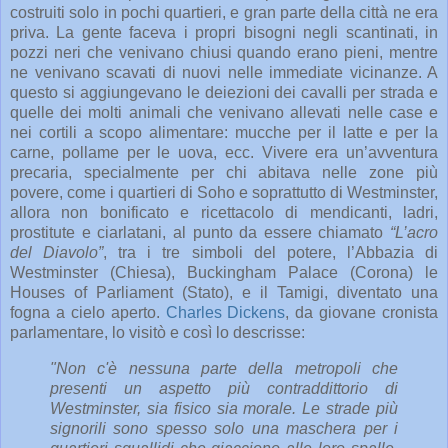
costruiti solo in pochi quartieri, e gran parte della città ne era
priva. La gente faceva i propri bisogni negli scantinati, in
pozzi neri che venivano chiusi quando erano pieni, mentre
ne venivano scavati di nuovi nelle immediate vicinanze. A
questo si aggiungevano le deiezioni dei cavalli per strada e
quelle dei molti animali che venivano allevati nelle case e
nei cortili a scopo alimentare: mucche per il latte e per la
carne, pollame per le uova, ecc. Vivere era un’avventura
precaria, specialmente per chi abitava nelle zone più
povere, come i quartieri di Soho e soprattutto di Westminster,
allora non bonificato e ricettacolo di mendicanti, ladri,
prostitute e ciarlatani, al punto da essere chiamato
“L’acro
del Diavolo”
, tra i tre simboli del potere, l’Abbazia di
Westminster (Chiesa), Buckingham Palace (Corona) le
Houses of Parliament (Stato), e il Tamigi, diventato una
fogna a cielo aperto.
Charles Dickens
, da giovane cronista
parlamentare, lo visitò e così lo descrisse:
"Non c'è nessuna parte della metropoli che
presenti un aspetto più contraddittorio di
Westminster, sia fisico sia morale. Le strade più
signorili sono spesso solo una maschera per i