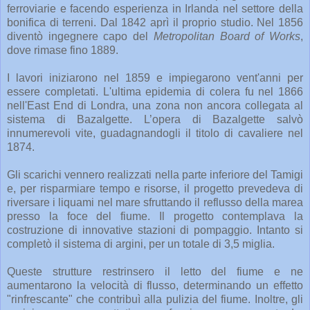
ferroviarie e facendo esperienza in Irlanda nel settore della
bonifica di terreni. Dal 1842 aprì il proprio studio. Nel 1856
diventò ingegnere capo del
Metropolitan Board of Works
,
dove rimase fino 1889.
I lavori iniziarono nel 1859 e impiegarono vent'anni per
essere completati. L'ultima epidemia di colera fu nel 1866
nell'East End di Londra, una zona non ancora collegata al
sistema di Bazalgette. L’opera di Bazalgette salvò
innumerevoli vite, guadagnandogli il titolo di cavaliere nel
1874.
Gli scarichi vennero realizzati nella parte inferiore del Tamigi
e, per risparmiare tempo e risorse, il progetto prevedeva di
riversare i liquami nel mare sfruttando il reflusso della marea
presso la foce del fiume. Il progetto contemplava la
costruzione di innovative stazioni di pompaggio. Intanto si
completò il sistema di argini, per un totale di 3,5 miglia.
Queste strutture restrinsero il letto del fiume e ne
aumentarono la velocità di flusso, determinando un effetto
"rinfrescante" che contribuì alla pulizia del fiume. Inoltre, gli