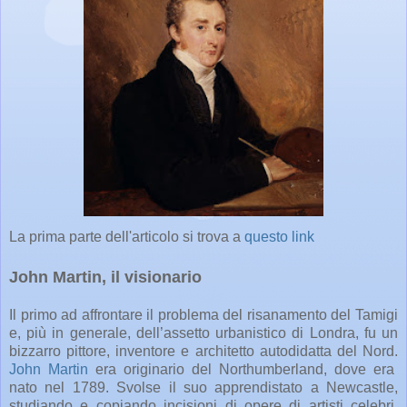
La prima parte dell'articolo si trova a
questo link
John Martin, il visionario
Il primo ad affrontare il problema del risanamento del Tamigi
e, più in generale, dell’assetto urbanistico di Londra, fu un
bizzarro pittore, inventore e architetto autodidatta del Nord.
John Martin
era originario del Northumberland, dove era
nato nel 1789. Svolse il suo apprendistato a Newcastle,
studiando e copiando incisioni di opere di artisti celebri,