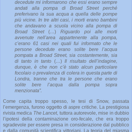
decedute mi informarono che essi erano sempre
andati alla pompa di Broad Street perché
preferivano la sua acqua a quella delle pompe
più vicine. In tre altri casi, i morti erano bambini
che andavano a scuola vicino alla pompa di
Broad Street
(…)
Riguardo poi alle morti
avvenute nell'area appartenente alla pompa,
c’erano 61 casi nei quali fui informato che le
persone decedute erano solite bere l’acqua
pompata a Broad Street, sia costantemente, sia
di tanto in tanto
(…)
Il risultato dell’indagine,
dunque, è che non c’è stato alcun particolare
focolaio o prevalenza di colera in questa parte di
Londra, tranne che tra le persone che erano
solite bere l’acqua dalla pompa sopra
menzionata”.
Come capita troppo spesso, le tesi di Snow, passata
l’emergenza, furono oggetto di aspre critiche. La prestigiosa
rivista medica
The Lancet
, tuttora autorevole, mise in dubbio
l’ipotesi della contaminazione oro-fecale, che era troppo
sgradevole per essere presa in considerazione dal pubblico
e dalla comunità scientifica vittoriani. La teoria del miasma