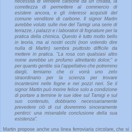
necessità di vendere carbone da un chiatta, la
correttezza di permettere al commercio di
esistere ancora, e gli interessi acquisiti del
comune venditore di carbone. Il signor Martin
avrebbe voluto sulle rive del Tamigi una serie di
terrazze, i palazzi e i laboratori di fognature per la
pratica della chimica. Questo è tutto molto bello
in teoria, ma ai nostri occhi (non volendo dire
nulla di Martin) sembra piuttosto difficile da
mettere in pratica. "La rosa con qualsiasi altro
nome avrebbe un profumo altrettanto dolce;" e
per quanto gentile sia l'appellativo che potremmo
dargli, temiamo che ci vorrà uno zelo
straordinario per la scienza per trovare
incantesimi nelle fogne e nei pozzi neri. Se il
signor Martin può morire felice solo a condizione
di portare a termine le sue idee sul Tamigi e sul
suo contenuto, dobbiamo necessariamente
prevedere ciò di cui dovremmo sinceramente
pentirci: una miserabile conclusione della sua
esistenza”.
Martin propose anche una linea ferroviaria circolare, che si