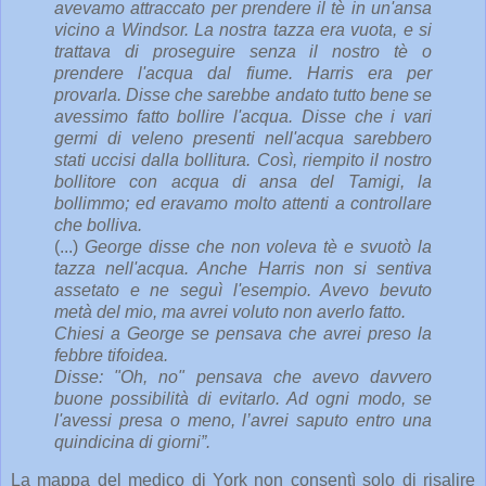
avevamo attraccato per prendere il tè in un'ansa
vicino a Windsor. La nostra tazza era vuota, e si
trattava di proseguire senza il nostro tè o
prendere l'acqua dal fiume. Harris era per
provarla. Disse che sarebbe andato tutto bene se
avessimo fatto bollire l'acqua. Disse che i vari
germi di veleno presenti nell'acqua sarebbero
stati uccisi dalla bollitura. Così, riempito il nostro
bollitore con acqua di ansa del Tamigi, la
bollimmo; ed eravamo molto attenti a controllare
che bolliva.
(...)
George disse che non voleva tè e svuotò la
tazza nell'acqua. Anche Harris non si sentiva
assetato e ne seguì l'esempio. Avevo bevuto
metà del mio, ma avrei voluto non averlo fatto.
Chiesi a George se pensava che avrei preso la
febbre tifoidea.
Disse: "Oh, no" pensava che avevo davvero
buone possibilità di evitarlo. Ad ogni modo, se
l'avessi presa o meno, l’avrei saputo entro una
quindicina di giorni”.
La mappa del medico di York non consentì solo di risalire