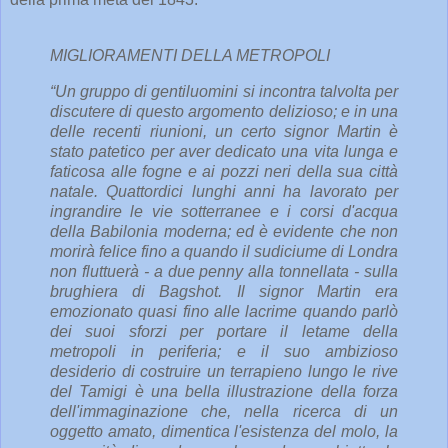
MIGLIORAMENTI DELLA METROPOLI
“Un gruppo di gentiluomini si incontra talvolta per
discutere di questo argomento delizioso; e in una
delle recenti riunioni, un certo signor Martin è
stato patetico per aver dedicato una vita lunga e
faticosa alle fogne e ai pozzi neri della sua città
natale. Quattordici lunghi anni ha lavorato per
ingrandire le vie sotterranee e i corsi d'acqua
della Babilonia moderna; ed è evidente che non
morirà felice fino a quando il sudiciume di Londra
non fluttuerà - a due penny alla tonnellata - sulla
brughiera di Bagshot. Il signor Martin era
emozionato quasi fino alle lacrime quando parlò
dei suoi sforzi per portare il letame della
metropoli in periferia; e il suo ambizioso
desiderio di costruire un terrapieno lungo le rive
del Tamigi è una bella illustrazione della forza
dell'immaginazione che, nella ricerca di un
oggetto amato, dimentica l'esistenza del molo, la