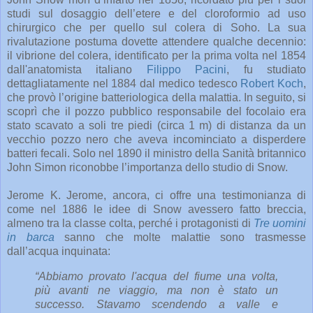
studi sul dosaggio dell’etere e del cloroformio ad uso
chirurgico che per quello sul colera di Soho. La sua
rivalutazione postuma dovette attendere qualche decennio:
il vibrione del colera, identificato per la prima volta nel 1854
dall'anatomista italiano
Filippo Pacini
, fu studiato
dettagliatamente nel 1884 dal medico tedesco
Robert Koch
,
che provò l’origine batteriologica della malattia. In seguito, si
scoprì che il pozzo pubblico responsabile del focolaio era
stato scavato a soli tre piedi (circa 1 m) di distanza da un
vecchio pozzo nero che aveva incominciato a disperdere
batteri fecali. Solo nel 1890 il ministro della Sanità britannico
John Simon riconobbe l’importanza dello studio di Snow.
Jerome K. Jerome, ancora, ci offre una testimonianza di
come nel 1886 le idee di Snow avessero fatto breccia,
almeno tra la classe colta, perché i protagonisti di
Tre uomini
in barca
sanno che molte malattie sono trasmesse
dall’acqua inquinata:
“Abbiamo provato l'acqua del fiume una volta,
più avanti ne viaggio, ma non è stato un
successo. Stavamo scendendo a valle e