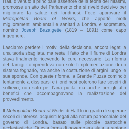
Hall, divenuto il principale assertore della teoria dei miasmi,
promosse un atto del Parlamento che si rivelò decisivo per
migliorare la salute dei londinesi. Fece approvare il
Metropolitan Board of Works
, che apportò molti
miglioramenti ambientali e sanitari a Londra, e soprattutto,
nominò
Joseph Bazalgette
(1819 – 1891) come capo
ingegnere.
Lasciamo perdere i motivi della decisione, ancora legati a
una teoria sbagliata, ma resta il fatto che il fiume di Londra
stava finalmente ricevendo le cure necessarie. La riforma
del Tamigi comprendeva non solo l'implementazione di un
sistema fognario, ma anche la costruzione di argini lungo le
sue sponde. Con queste riforme, la Grande Puzza cominciò
lentamente a dissiparsi e i londinesi poterono fare sospiri di
sollievo, non solo per l'aria pulita, ma anche per gli altri
benefici che accompagnavano la realizzazione del
provvedimento.
Il
Metropolitan Board of Works
di Hall fu in grado di superare
secoli di interessi acquisiti legati alla natura parrocchiale del
governo di Londra, basato sulle piccole parrocchie
ecclesiastiche. Questa forma di governo era stata la ragione