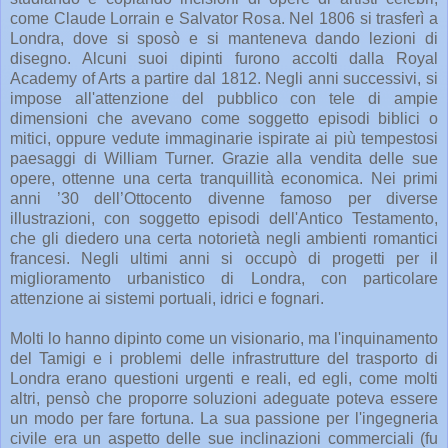
come Claude Lorrain e Salvator Rosa. Nel 1806 si trasferì a
Londra, dove si sposò e si manteneva dando lezioni di
disegno. Alcuni suoi dipinti furono accolti dalla Royal
Academy of Arts a partire dal 1812. Negli anni successivi, si
impose all'attenzione del pubblico con tele di ampie
dimensioni che avevano come soggetto episodi biblici o
mitici, oppure vedute immaginarie ispirate ai più tempestosi
paesaggi di William Turner. Grazie alla vendita delle sue
opere, ottenne una certa tranquillità economica. Nei primi
anni ’30 dell’Ottocento divenne famoso per diverse
illustrazioni, con soggetto episodi dell'Antico Testamento,
che gli diedero una certa notorietà negli ambienti romantici
francesi. Negli ultimi anni si occupò di progetti per il
miglioramento urbanistico di Londra, con particolare
attenzione ai sistemi portuali, idrici e fognari.
Molti lo hanno dipinto come un visionario, ma l'inquinamento
del Tamigi e i problemi delle infrastrutture del trasporto di
Londra erano questioni urgenti e reali, ed egli, come molti
altri, pensò che proporre soluzioni adeguate poteva essere
un modo per fare fortuna. La sua passione per l'ingegneria
civile era un aspetto delle sue inclinazioni commerciali (fu