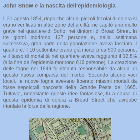
John Snow e la nascita dell’epidemiologia
Il 31 agosto 1854, dopo che alcuni piccoli focolai di colera si
erano verificati in altre zone della città, ne capitò uno molto
grave nel quartiere di Soho, nei dintorni di Broad Street. In
tre giorni morirono 127 persone e, nella settimana
successiva, gran parte della popolazione aveva lasciato il
quartiere. Il 10 settembre erano già morte circa 500 persone,
e il tasso di mortalità nel quartiere aveva raggiunto il 12,8%
(alla fine dell’epidemia morirono 616 persone). La creazione
delle fogne nel 1849 fu ritenuta responsabile da alcuni di
questo nuova comparsa del morbo. Secondo alcune voci
locali, le nuove fogne avevano liberato miasmi mortali da
fosse sepolcrali nascoste della Grande Peste del 1665.
Tuttavia, nonostante queste idee fantasiose, fu a causa di
questa epidemia di colera a Broad Street che avrebbe
trionfato la forza della ragione.