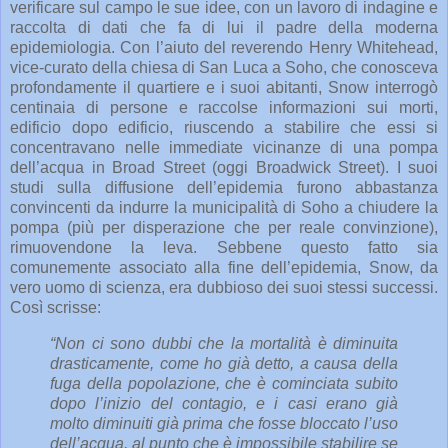
verificare sul campo le sue idee, con un lavoro di indagine e
raccolta di dati che fa di lui il padre della moderna
epidemiologia. Con l’aiuto del reverendo Henry Whitehead,
vice-curato della chiesa di San Luca a Soho, che conosceva
profondamente il quartiere e i suoi abitanti, Snow interrogò
centinaia di persone e raccolse informazioni sui morti,
edificio dopo edificio, riuscendo a stabilire che essi si
concentravano nelle immediate vicinanze di una pompa
dell’acqua in Broad Street (oggi Broadwick Street). I suoi
studi sulla diffusione dell’epidemia furono abbastanza
convincenti da indurre la municipalità di Soho a chiudere la
pompa (più per disperazione che per reale convinzione),
rimuovendone la leva. Sebbene questo fatto sia
comunemente associato alla fine dell’epidemia, Snow, da
vero uomo di scienza, era dubbioso dei suoi stessi successi.
Così scrisse:
“Non ci sono dubbi che la mortalità è diminuita
drasticamente, come ho già detto, a causa della
fuga della popolazione, che è cominciata subito
dopo l’inizio del contagio, e i casi erano già
molto diminuiti già prima che fosse bloccato l’uso
dell’acqua, al punto che è impossibile stabilire se